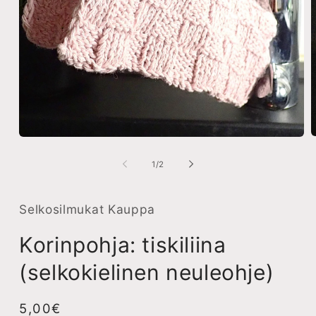
A
Avaa
a
aineisto
2
1
/
1
/
2
m
modaalisessa
i
ikkunassa
Selkosilmukat Kauppa
Korinpohja: tiskiliina
(selkokielinen neuleohje)
Normaalihinta
5,00€