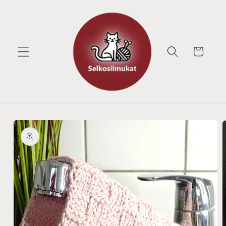
Ohita ja
siirry
sisältöön
Ostoskori
Siirry
tuotetietoihin