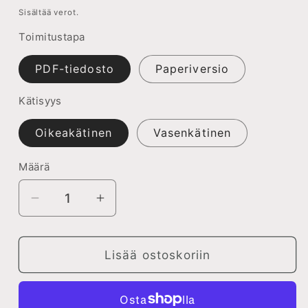
Sisältää verot.
Toimitustapa
PDF-tiedosto
Paperiversio
Kätisyys
Oikeakätinen
Vasenkätinen
Määrä
Vähennä
Lisää
tuotteen
tuotteen
Korinpohja:
Korinpohja:
tiskiliina
tiskiliina
Lisää ostoskoriin
(selkokielinen
(selkokielinen
neuleohje)
neuleohje)
määrää
määrää