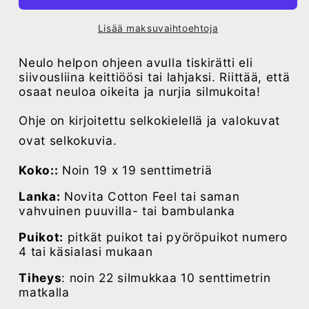
Lisää maksuvaihtoehtoja
Neulo helpon ohjeen avulla tiskirätti eli
siivousliina keittiöösi tai lahjaksi. Riittää, että
osaat neuloa oikeita ja nurjia silmukoita!
Ohje on kirjoitettu selkokielellä
ja valokuvat
ovat selkokuvia.
Koko::
Noin 19 x 19 senttimetriä
Lanka:
Novita Cotton Feel tai saman
vahvuinen puuvilla- tai bambulanka
Puikot:
pitkät puikot tai pyöröpuikot numero
4 tai käsialasi mukaan
Tiheys
: noin 22 silmukkaa 10 senttimetrin
matkalla